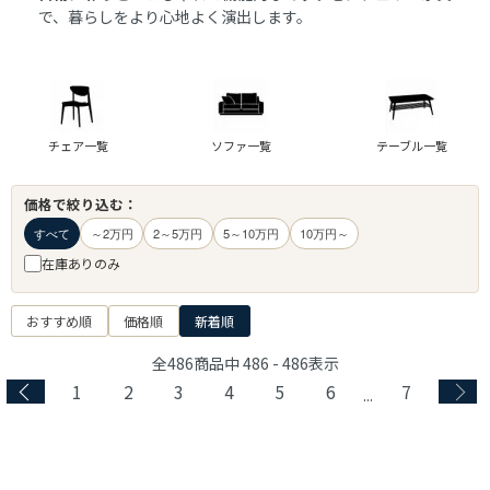
で、暮らしをより心地よく演出します。
チェア一覧
ソファ一覧
テーブル一覧
価格で絞り込む：
すべて
～2万円
2～5万円
5～10万円
10万円～
在庫ありのみ
おすすめ順
価格順
新着順
全
486
商品中
486 - 486
表示
1
2
3
4
5
6
7
...