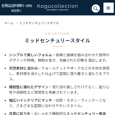
全商品送料無料
一部地
域を除く
ホーム
>
ミッドセンチュリースタイル
COLLECTION
ミッドセンチュリースタイル
シンプルで美しいフォルム
－直線と曲線を組み合わせた独特の
デザインが特徴。無駄を省き、洗練された印象を演出します。
天然素材と温かみ
－ウォールナットやオークなどの木材を使用
し、素材感を活かした仕上げで空間に落ち着きと温もりをプラ
ス。
機能性に優れたデザイン
－見た目の美しさだけでなく、座り心
地や収納性など実用性も考慮されています。
幅広いインテリアにマッチ
－北欧・モダン・ヴィンテージな
ど、さまざまな空間に合わせやすいスタイル。
日常に彩りを
－おしゃれで機能的な
ミッドセンチュリー家具