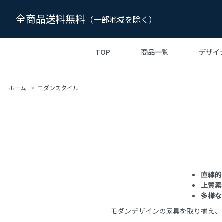
全商品送料無料
（一部地域を除く）
TOP
商品一覧
デザイ
チャールズ＆レイ イームズ
デザイナーズ家具の
チェア・椅子
リプロダク
ル・コル
ソフ
スタイル
ジェネリック
ホーム
>
モダンスタイル
TVボード・テレビ台
ジャン・ブルーヴェ
エーロ・サ
ライト・
インテリア雑貨・小物
ボーエ・モーエンセン
ミース・ファン
直線的
form
上質素
多様な
モダンデザインの家具を取り揃え、