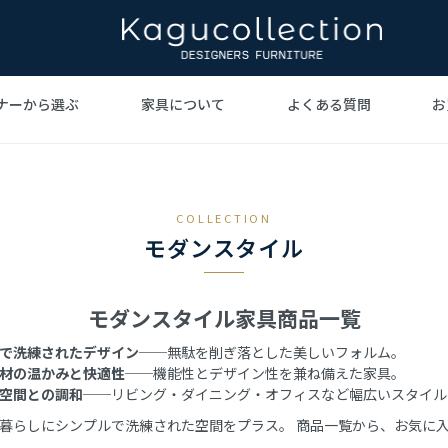
ナーから選ぶ
家具について
よくある質問
お
ト家具
ビジェ
ァ
ヴェルナー・パントン
デザイナーズ家具を
テーブル
ハンス・
北欧イ
デ
家具とは
手がけた巨匠たち
デ
COLLECTION
ーリネン
照明
ジョージ・ネルソン
時計
ラグ
イサ
モダンスタイル
デル・ローエ
ハリー・ベルトイア
グラント・
モダンスタイル家具商品一覧
で洗練されたデザイン
──無駄を削ぎ落とした美しいフォルム。
材の温かみと快適性
──機能性とデザイン性を兼ね備えた家具。
空間との調和
──リビング・ダイニング・オフィスなど幅広いスタイル
暮らしにシンプルで洗練された空間をプラス。 商品一覧から、お気に