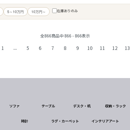
在庫ありのみ
5～10万円
10万円～
全
866
商品中
866 - 866
表示
...
1
5
6
7
8
9
10
11
12
13
ソファ
テーブル
デスク・机
収納・ラック
時計
ラグ・カーペット
インテリアアート