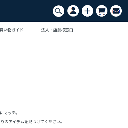
買い物ガイド
法人・店舗様窓口
Ｊ・ウェグナー
ンテリア家具の
スク・机
デザイナーズ家具で
アルネヤコブセン
収納・ラック
ザイナー
おしゃれなインテリア
・カーペット
ム・ノグチ
ポール・ケアホルム
インテリアアート
フェザーストーン
Anonymous
にマッチ。
入りのアイテムを見つけてください。