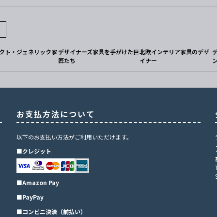
U
クト・ジェネリック家
デザイナーズ家具を手がけた巨
北欧インテリア家具のデザ
匠たち
イナー
お支払方法について
以下のお支払い方法がご利用いただけます。
■クレジット
■Amazon Pay
■PayPay
■コンビニ決済（前払い）