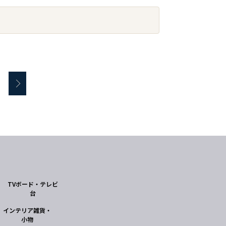
TVボード・テレビ
台
インテリア雑貨・
小物