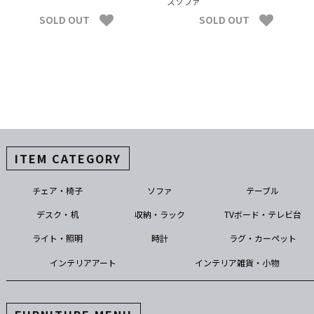
スソファ
SOLD OUT
SOLD OUT
ITEM CATEGORY
チェア・椅子
ソファ
テーブル
デスク・机
収納・ラック
TVボード・テレビ台
ライト・照明
時計
ラグ・カーペット
インテリアアート
インテリア雑貨・小物