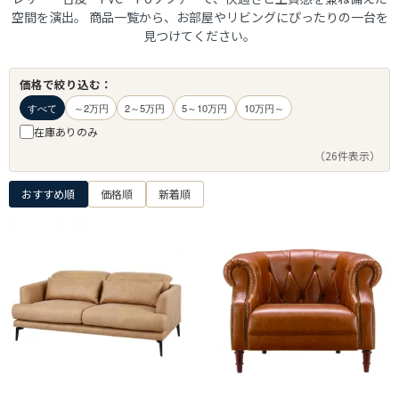
空間を演出。 商品一覧から、お部屋やリビングにぴったりの一台を
見つけてください。
価格で絞り込む：
すべて
～2万円
2～5万円
5～10万円
10万円～
在庫ありのみ
（26件表示）
おすすめ順
価格順
新着順