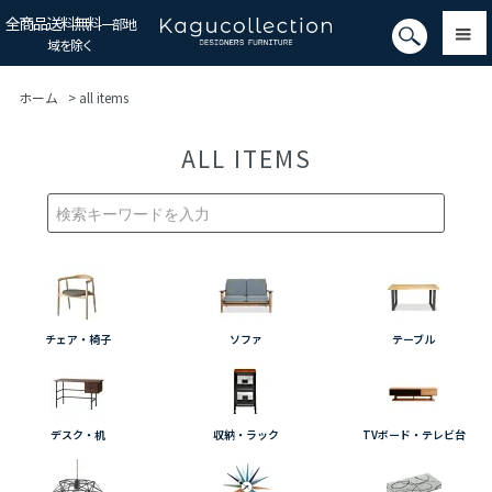
全商品送料無料
一部地
域を除く
ホーム
> all items
ALL ITEMS
チェア・椅子
ソファ
テーブル
デスク・机
収納・ラック
TVボード・テレビ台