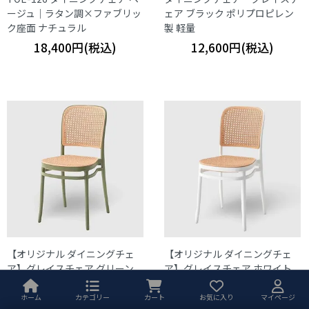
ージュ｜ラタン調×ファブリッ
ェア ブラック ポリプロピレン
ク座面 ナチュラル
製 軽量
18,400円(税込)
12,600円(税込)
【オリジナル ダイニングチェ
【オリジナル ダイニングチェ
ア】グレイスチェア グリーン
ア】グレイスチェア ホワイト
ポリプロピレン製 軽量
ポリプロピレン製 北欧風 おし
ゃれ 軽量 椅子
ホーム
カテゴリー
カート
お気に入り
マイページ
12,600円(税込)