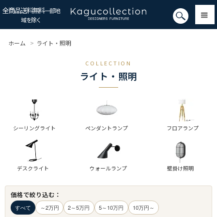
全商品送料無料
一部地
域を除く
ホーム
>
ライト・照明
COLLECTION
ライト・照明
シーリングライト
ペンダントランプ
フロアランプ
デスクライト
ウォールランプ
壁掛け照明
価格で絞り込む：
すべて
～2万円
2～5万円
5～10万円
10万円～