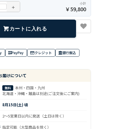
小計
＋
￥
59,800
カートに入れる
y
PayPay
クレジット
銀行振込
お届けについて
本州・四国・九州
無料
北海道・沖縄・離島は別途(ご注文後にご案内)
8月15日(土) 頃
2～5営業日以内に発送（土日は除く）
帯
指定可能（大型商品を除く）