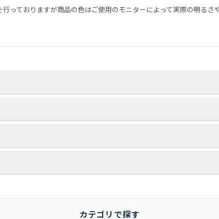
を行っておりますが商品の色はご使用のモニターによって実際の明るさ
りいたします。
が配達先にお伺いし家具を設置する場所まで運び、開梱/設置/梱包材処
品もございます。
になります。
おりません。
ージ/肌触り/誤注文）での返品は対応しかねますので、ご了承ください。
時に入れ替えを行いますので、くれぐれもお客様からの返送はご遠慮下
とに記載しております。
月間となります。
ー保証・代理店保証があるものは、それらに準じます。
カテゴリで探す