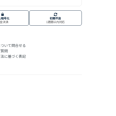
SL暗号化
初期不良
全決済
1週間以内対応
ついて問合せる
ご質問
法に基づく表記