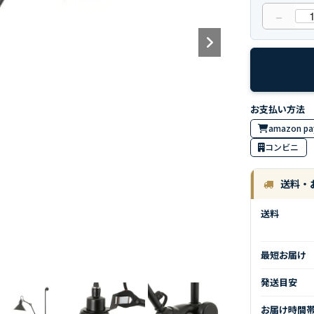
－
amazon pa
コンビニ
送料・
送料
最短お届け
発送目安
お届け時間