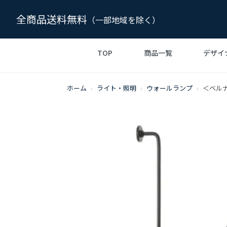
全商品送料無料
（一部地域を除く）
TOP
商品一覧
デザイ
チャールズ＆レイ イームズ
デザイナーズ家具の
チェア・椅子
リプロダク
ル・コル
ソフ
ホーム
›
ライト・照明
›
ウォールランプ
›
＜ベルナ
スタイル
ジェネリック
TVボード・テレビ台
ジャン・ブルーヴェ
エーロ・サ
ライト・
インテリア雑貨・小物
ボーエ・モーエンセン
ミース・ファン
form