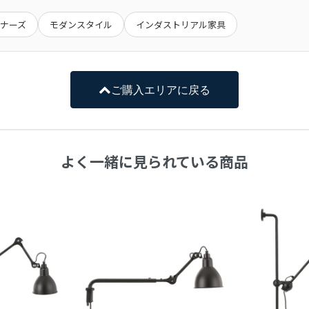
でとなる場合がございます。
されています。
だく場合もございます。
お手伝いをお願いする場合もございます。
および損傷は保証の対象外となります。
ナーズ
モダンスタイル
インダストリアル家具
でご了承ください。
い。
不可とさせていただきます。
ざいます。
、商品到着から１週間以内に画像を添えてご連絡ください。
ご購入エリアに戻る
載しております。
から１０日間かかる場合がございます。
しておりません。
戸建ての場合は玄関口でお渡しとなります。
よく一緒に見られている商品