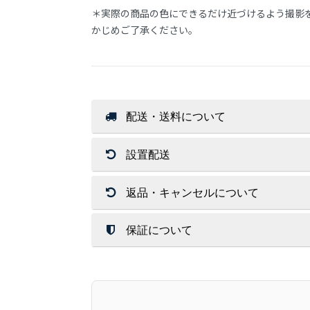
＊実際の商品の色にできるだけ近づけるよう撮影
かじめご了承ください。
配送・送料について
送 料
設置配送
店内商品送料無料（一部商品を除く）
北海道・沖縄・離島はその都度お見積
返品・キャンセルについて
開梱設置サービスは、配送員１～２名
ご注文金額に関係なく送料が必要な商
※お荷物の大きさによっては1名配達
北海道・沖縄・離島への配達は行って
返 品
保証について
配送方法
お客様都合（サイズ/色味/木目/イメ
交換時の返品（返送）は交換品の到着
保証期間は、商品詳細ページに商品ご
通常配送
記載が無いものにつきましては、６ヶ
玄関先までのお届けとなります。
メーカー商品に関しましては、メーカ
キャンセル