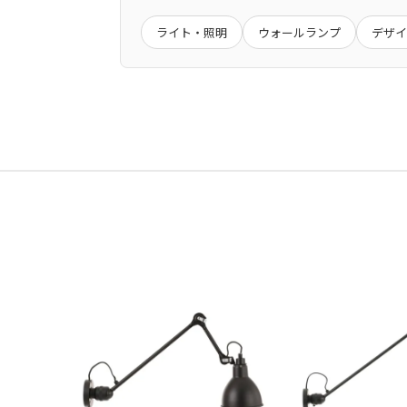
アパート・マンションの場合は1Fま
※当店の商品は一般家庭用として設計
一定期間経過後はキャンセル料をいた
大きな商品は安全のため、玄関先まで
業務用として使用したことによる故障
ライト・照明
ウォールランプ
デザイ
商品発送後のキャンセルできませんの
ご注文前に搬入経路などお確かめ下さ
受注生産品につきましてはキャンセル
商品によって発送元が異なる場合がご
交 換
初期不良や破損・汚損があった場合は
大型商品配送
大型商品につきまして、商品詳細に記
通常配送とは異なり、お届けに１週間
※大型商品の配送は時間指定をお受け
集合住宅の場合、１階エントランス、