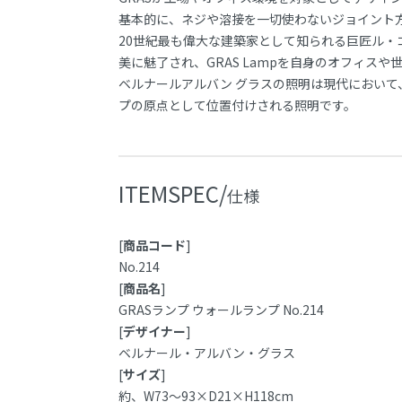
基本的に、ネジや溶接を一切使わないジョイント
20世紀最も偉大な建築家として知られる巨匠ル
美に魅了され、GRAS Lampを自身のオフィス
ベルナールアルバン グラスの照明は現代におい
プの原点として位置付けされる照明です。
ITEMSPEC/
仕様
[
商品コード
]
No.214
[
商品名
]
GRASランプ ウォールランプ No.214
[
デザイナー
]
ベルナール・アルバン・グラス
[
サイズ
]
約、W73～93×D21×H118cm