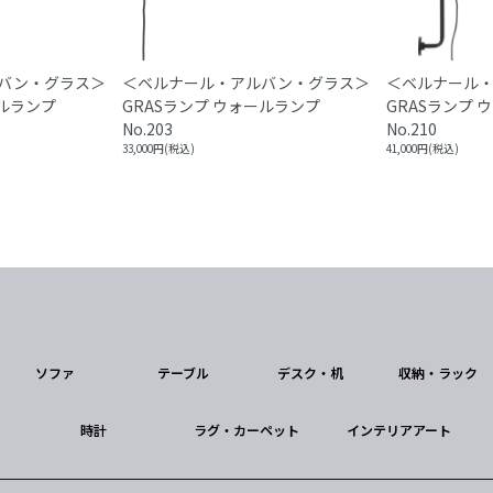
バン・グラス＞
＜ベルナール・アルバン・グラス＞
＜ベルナール
ールランプ
GRASランプ ウォールランプ
GRASランプ 
No.203
No.210
33,000円(税込)
41,000円(税込)
ソファ
テーブル
デスク・机
収納・ラック
時計
ラグ・カーペット
インテリアアート