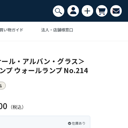
買い物ガイド
法人・店舗様窓口
Ｊ・ウェグナー
ンテリア家具の
スク・机
デザイナーズ家具で
アルネヤコブセン
収納・ラック
ザイナー
おしゃれなインテリア
ナール・アルバン・グラス＞
・カーペット
ム・ノグチ
ポール・ケアホルム
インテリアアート
ンプ ウォールランプ No.214
フェザーストーン
Anonymous
品
00
（税込）
在庫あり