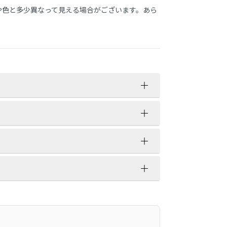
や色と多少異なって見える場合がございます。あら
分まで運送業者が行います。
さい。