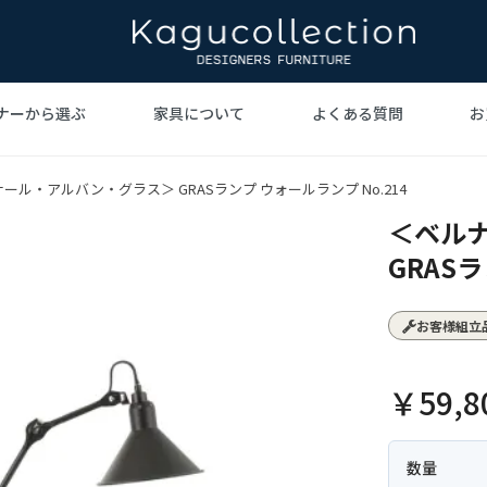
ナーから選ぶ
家具について
よくある質問
お
ト家具
ビジェ
ァ
ヴェルナー・パントン
デザイナーズ家具を
テーブル
ハンス・
北欧イ
デ
ール・アルバン・グラス＞ GRASランプ ウォールランプ No.214
家具とは
手がけた巨匠たち
デ
＜ベル
ーリネン
照明
ジョージ・ネルソン
時計
ラグ
イサ
GRASラ
デル・ローエ
ハリー・ベルトイア
グラント・
お客様組立
￥59,8
数量