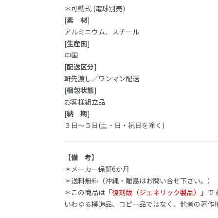
＊可動式 (電球別売)
[
素 材
]
アルミニウム、スチール
[
生産国
]
中国
[
配送区分
]
軒先渡し／ワンマン配送
[
梱包状態
]
お客様組立品
[
納 期
]
３日～５日(土・日・祝日を除く)
【
備 考
】
＊メーカー保証6か月
＊送料無料（沖縄・離島はお問い合せ下さい。）
＊この商品は
「復刻版（ジェネリック製品）」
で
いわゆる模造品、コピー品ではなく、他者の著作