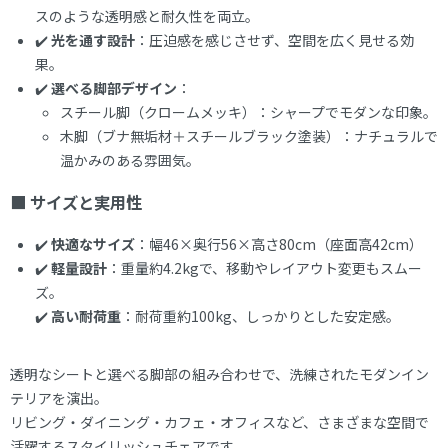
スのような透明感と耐久性を両立。
✔️
光を通す設計
：圧迫感を感じさせず、空間を広く見せる効
果。
✔️
選べる脚部デザイン
：
スチール脚（クロームメッキ）：シャープでモダンな印象。
木脚（ブナ無垢材＋スチールブラック塗装）：ナチュラルで
温かみのある雰囲気。
■ サイズと実用性
✔️
快適なサイズ
：幅46×奥行56×高さ80cm（座面高42cm）
✔️
軽量設計
：重量約4.2kgで、移動やレイアウト変更もスムー
ズ。
✔️
高い耐荷重
：耐荷重約100kg、しっかりとした安定感。
透明なシートと選べる脚部の組み合わせで、洗練されたモダンイン
テリアを演出。
リビング・ダイニング・カフェ・オフィスなど、さまざまな空間で
活躍するスタイリッシュチェアです。