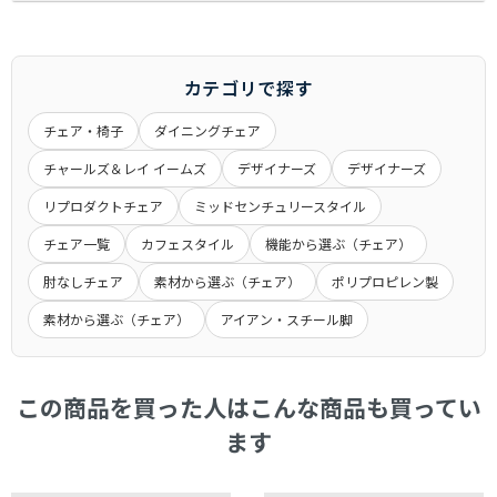
お客様都合（サイズ/色味/木目/イメージ/肌触り/誤注文）での
配送方法
北海道・沖縄・離島への配達は行っておりません。
返品は対応しかねますので、ご了承ください。
保証期間は、商品詳細ページに商品ごとに記載しております。
交換時の返品（返送）は交換品の到着時に入れ替えを行います
記載が無いものにつきましては、６ヶ月間となります。
通常配送
ので、くれぐれもお客様からの返送はご遠慮下さい。
メーカー商品に関しましては、メーカー保証・代理店保証があ
カテゴリで探す
玄関先までのお届けとなります。
るものは、それらに準じます。
アパート・マンションの場合は1Fまでとなる場合がございま
チェア・椅子
ダイニングチェア
※当店の商品は一般家庭用として設計されています。
キャンセル
す。
業務用として使用したことによる故障および損傷は保証の対象
チャールズ＆レイ イームズ
デザイナーズ
デザイナーズ
大きな商品は安全のため、玄関先までお手伝いをお願いする場
一定期間経過後はキャンセル料をいただく場合もございます。
外となります。
合もございます。
商品発送後のキャンセルできませんのでご了承ください。
リプロダクトチェア
ミッドセンチュリースタイル
ご注文前に搬入経路などお確かめ下さい。
受注生産品につきましてはキャンセル不可とさせていただきま
チェア一覧
カフェスタイル
機能から選ぶ（チェア）
商品によって発送元が異なる場合がございます。
交 換
す。
初期不良や破損・汚損があった場合は、商品到着から１週間以
肘なしチェア
素材から選ぶ（チェア）
ポリプロピレン製
内に画像を添えてご連絡ください。
大型商品配送
素材から選ぶ（チェア）
アイアン・スチール脚
大型商品につきまして、商品詳細に記載しております。
通常配送とは異なり、お届けに１週間から１０日間かかる場合
がございます。
この商品を買った人はこんな商品も買ってい
※大型商品の配送は時間指定をお受けしておりません。
ます
集合住宅の場合、１階エントランス、戸建ての場合は玄関口で
お渡しとなります。