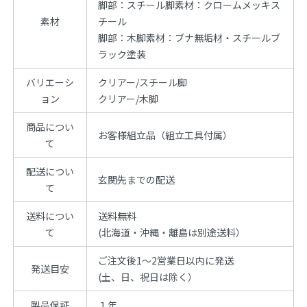
脚部：スチール脚素材：クロームメッキス
素材
チール
脚部：木脚素材：ブナ無垢材・スチールブ
ラック塗装
バリエーシ
クリアー/スチール脚
ョン
クリアー/木脚
商品につい
お客様組立品（組立工具付属）
て
配送につい
玄関先までの配送
て
送料につい
送料無料
て
(北海道・沖縄・離島は別途送料）
ご注文後1～2営業日以内に発送
発送目安
(土、日、祝日は除く）
製品保証
１年