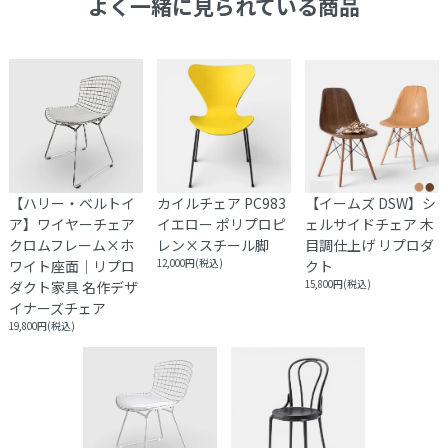
よく一緒に見られている商品
【ハリー・ベルトイ
カイルチェア PC983
【イームズ DSW】シ
ア】ワイヤーチェア
イエロー ポリプロピ
ェルサイドチェア 木
クロムフレーム×ホ
レン×スチール脚
目調仕上げ リプロダ
ワイト座面｜リプロ
12,000円(税込)
クト
ダクト家具 名作デザ
15,800円(税込)
イナーズチェア
19,800円(税込)