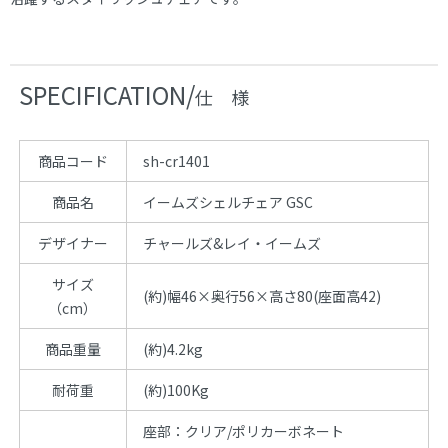
SPECIFICATION/
仕 様
商品コード
sh-cr1401
商品名
イームズシェルチェア GSC
デザイナー
チャールズ&レイ・イームズ
サイズ
(約)幅46×奥行56×高さ80(座面高42)
（cm）
商品重量
(約)4.2kg
耐荷重
(約)100Kg
座部：クリア/ポリカーボネート