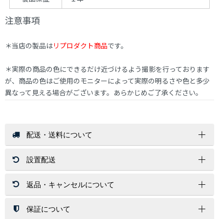
注意事項
＊当店の製品は
リプロダクト商品
です。
＊実際の商品の色にできるだけ近づけるよう撮影を行っております
が、商品の色はご使用のモニターによって実際の明るさや色と多少
異なって見える場合がございます。あらかじめご了承ください。
配送・送料について
設置配送
送 料
店内商品送料無料（一部商品を除く）
返品・キャンセルについて
北海道・沖縄・離島はその都度お見積りいたします。
開梱設置サービスは、配送員１～２名が配達先にお伺いし家具
ご注文金額に関係なく送料が必要な商品もございます。
を設置する場所まで運び、開梱/設置/梱包材処分まで運送業者
が行います。
保証について
返 品
※お荷物の大きさによっては1名配達になります。