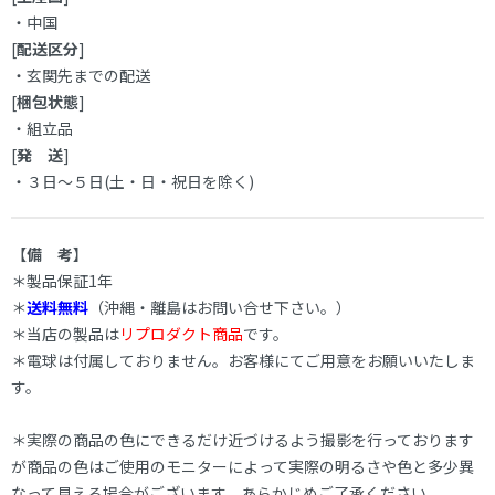
・中国
[
配送区分
]
・玄関先までの配送
[
梱包状態
]
・組立品
[
発 送
]
・３日～５日(土・日・祝日を除く)
【
備 考
】
＊製品保証1年
＊
送料無料
（沖縄・離島はお問い合せ下さい。）
＊当店の製品は
リプロダクト商品
です。
＊電球は付属しておりません。お客様にてご用意をお願いいたしま
す。
＊実際の商品の色にできるだけ近づけるよう撮影を行っております
が商品の色はご使用のモニターによって実際の明るさや色と多少異
なって見える場合がございます。あらかじめご了承ください。