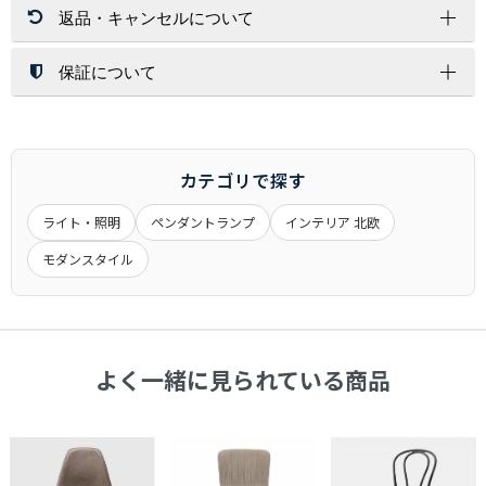
返品・キャンセルについて
北海道・沖縄・離島はその都度お見積りいたします。
開梱設置サービスは、配送員１～２名が配達先にお伺いし家具
ご注文金額に関係なく送料が必要な商品もございます。
を設置する場所まで運び、開梱/設置/梱包材処分まで運送業者
が行います。
保証について
返 品
※お荷物の大きさによっては1名配達になります。
お客様都合（サイズ/色味/木目/イメージ/肌触り/誤注文）での
配送方法
北海道・沖縄・離島への配達は行っておりません。
返品は対応しかねますので、ご了承ください。
保証期間は、商品詳細ページに商品ごとに記載しております。
交換時の返品（返送）は交換品の到着時に入れ替えを行います
記載が無いものにつきましては、６ヶ月間となります。
通常配送
ので、くれぐれもお客様からの返送はご遠慮下さい。
メーカー商品に関しましては、メーカー保証・代理店保証があ
カテゴリで探す
玄関先までのお届けとなります。
るものは、それらに準じます。
アパート・マンションの場合は1Fまでとなる場合がございま
ライト・照明
ペンダントランプ
インテリア 北欧
※当店の商品は一般家庭用として設計されています。
キャンセル
す。
業務用として使用したことによる故障および損傷は保証の対象
モダンスタイル
大きな商品は安全のため、玄関先までお手伝いをお願いする場
一定期間経過後はキャンセル料をいただく場合もございます。
外となります。
合もございます。
商品発送後のキャンセルできませんのでご了承ください。
ご注文前に搬入経路などお確かめ下さい。
受注生産品につきましてはキャンセル不可とさせていただきま
商品によって発送元が異なる場合がございます。
交 換
す。
初期不良や破損・汚損があった場合は、商品到着から１週間以
よく一緒に見られている商品
内に画像を添えてご連絡ください。
大型商品配送
大型商品につきまして、商品詳細に記載しております。
通常配送とは異なり、お届けに１週間から１０日間かかる場合
がございます。