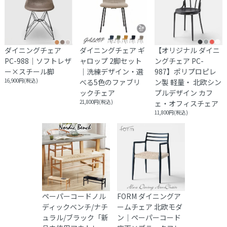
※大型商品の配送は時間指定をお受けしておりません。
集合住宅の場合、１階エントランス、戸建ての場合は玄関口で
お渡しとなります。
ダイニングチェア
ダイニングチェア ギ
【オリジナル ダイニ
PC-988｜ソフトレザ
ャロップ 2脚セット
ングチェア PC-
ー×スチール脚
｜洗練デザイン・選
987】ポリプロピレ
16,900円(税込)
べる5色のファブリ
ン製 軽量・ 北欧シン
ックチェア
プルデザイン カフ
21,800円(税込)
ェ・オフィスチェア
11,800円(税込)
ペーパーコードノル
FORM ダイニングア
ディックベンチ/ナチ
ームチェア 北欧モダ
ュラル/ブラック「新
ン｜ペーパーコード