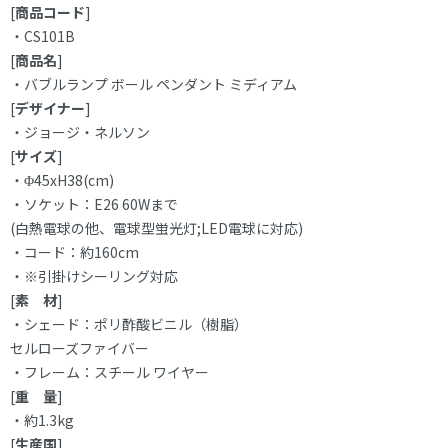
[
商品コード
]
・CS101B
[
商品名
]
・バブルランプ ボール ペンダント ミディアム
[
デザイナー
]
・ジョージ・ネルソン
[
サイズ
]
・Φ45xH38(cm)
・ソケット：E26 60Wまで
(白熱電球の他、電球型蛍光灯;LED電球に対応)
・コード：約160cm
・※引掛けシーリング対応
[
素 材
]
・シェード：ポリ酢酸ビニル（樹脂）
セルローズファイバー
・フレーム：スチール ワイヤー
[
重 量
]
・約1.3kg
[
生産国
]