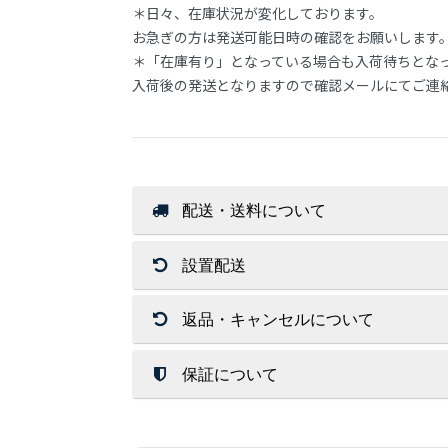
＊日々、在庫状況が変化しております。
お急ぎの方は発送可能日時の確認をお願いします
＊「在庫有り」となっている場合も入荷待ちとな
入荷後の発送となりますので確認メールにてご連
配送・送料について
送 料
設置配送
店内商品送料無料（一部商品を除く）
北海道・沖縄・離島はその都度お見積
返品・キャンセルについて
開梱設置サービスは、配送員１～２名
ご注文金額に関係なく送料が必要な商
※お荷物の大きさによっては1名配達
北海道・沖縄・離島への配達は行って
返 品
保証について
配送方法
お客様都合（サイズ/色味/木目/イメ
交換時の返品（返送）は交換品の到着
保証期間は、商品詳細ページに商品ご
通常配送