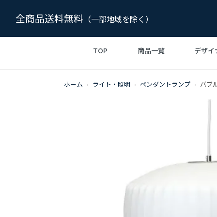
全商品送料無料
（一部地域を除く）
TOP
商品一覧
デザイ
チャールズ＆レイ イームズ
デザイナーズ家具の
チェア・椅子
リプロダク
ル・コル
ソフ
ホーム
›
ライト・照明
›
ペンダントランプ
›
バブ
スタイル
ジェネリック
TVボード・テレビ台
ジャン・ブルーヴェ
エーロ・サ
ライト・
インテリア雑貨・小物
ボーエ・モーエンセン
ミース・ファン
form