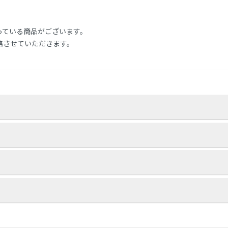
。
っている商品がございます。
絡させていただきます。
りいたします。
が配達先にお伺いし家具を設置する場所まで運び、開梱/設置/梱包材処
品もございます。
になります。
おりません。
ージ/肌触り/誤注文）での返品は対応しかねますので、ご了承ください。
時に入れ替えを行いますので、くれぐれもお客様からの返送はご遠慮下
とに記載しております。