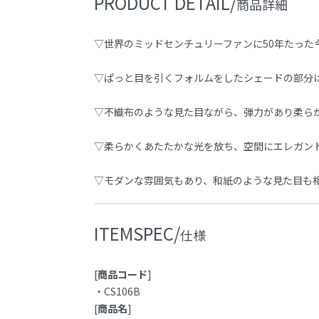
PRODUCT DETAIL/
商品詳細
▽世界のミッドセンチュリーファンに50年たった
▽ぱっと目を引くフォルムをしたシェードの部分
▽不織布のような見た目ながら、弾力があり柔ら
▽柔らかくあたたかな光を放ち、空間にエレガン
▽モダンな雰囲気もあり、和紙のような見た目も
ITEMSPEC/
仕様
[
商品コード
]
・CS106B
[
商品名
]