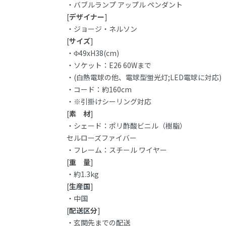
・バブルランプ アップル ペンダント
[
デザイナー
]
・ジョージ・ネルソン
[
サイズ
]
・Φ49xH38(cm)
・ソケット：E26 60Wまで
・(白熱電球の他、電球型蛍光灯;LED電球に対応)
・コード：約160cm
・※引掛けシーリング対応
[
素 材
]
・シェード：ポリ酢酸ビニル（樹脂）
セルローズファイバー
・フレーム：スチール ワイヤー
[
重 量
]
・約1.3kg
[
生産国
]
・中国
[
配送区分
]
・玄関先までの配送