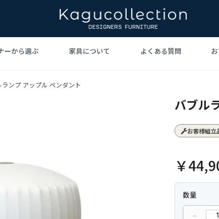
ナーから選ぶ
家具について
よくある質問
お
ト家具
ビジェ
ァ
ヴェルナー・パントン
デザイナーズ家具を
テーブル
ハンス・
北欧イ
デ
ルランプ アップル ペンダント
家具とは
手がけた巨匠たち
デ
バブルラ
ーリネン
照明
ジョージ・ネルソン
時計
ラグ
イサ
お客様組立
デル・ローエ
ハリー・ベルトイア
グラント・
￥44,9
数量
－