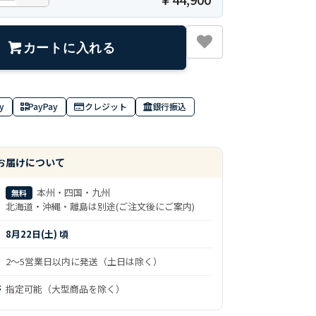
カートに入れる
y
PayPay
クレジット
銀行振込
お届けについて
本州・四国・九州
無料
北海道・沖縄・離島は別途(ご注文後にご案内)
8月22日(土) 頃
2～5営業日以内に発送（土日は除く）
帯
指定可能（大型商品を除く）