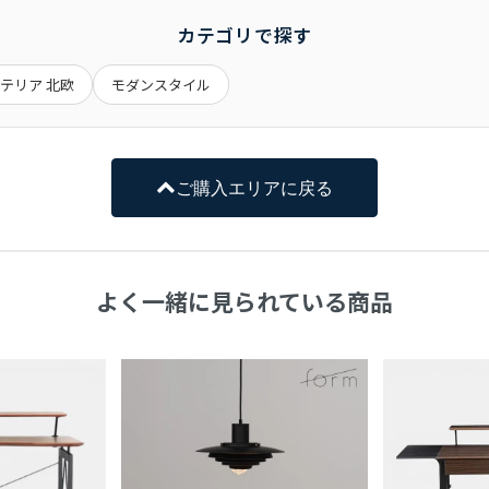
月間となります。
ー保証・代理店保証があるものは、それらに準じます。
カテゴリで探す
でとなる場合がございます。
されています。
だく場合もございます。
お手伝いをお願いする場合もございます。
および損傷は保証の対象外となります。
テリア 北欧
モダンスタイル
でご了承ください。
い。
不可とさせていただきます。
ざいます。
、商品到着から１週間以内に画像を添えてご連絡ください。
ご購入エリアに戻る
載しております。
から１０日間かかる場合がございます。
しておりません。
戸建ての場合は玄関口でお渡しとなります。
よく一緒に見られている商品