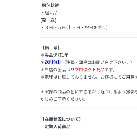
[
梱包状態
]
・組立品
[
発 送
]
・３日～５日(土・日・祝日を除く)
【
備 考
】
＊製品保証1年
＊
送料無料
（沖縄・離島はお問い合せ下さい。）
＊当店の製品は
リプロダクト商品
です。
＊電球は付属しておりません。お客様にてご用意
＊実際の商品の色にできるだけ近づけるよう撮影
かじめご了承ください。
【在庫状況について】
定期入荷商品