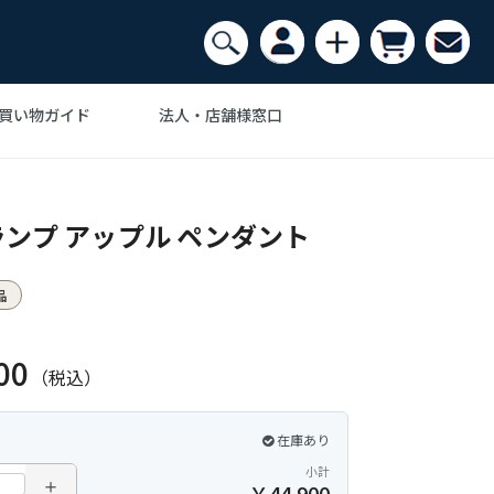
買い物ガイド
法人・店舗様窓口
Ｊ・ウェグナー
ンテリア家具の
スク・机
デザイナーズ家具で
アルネヤコブセン
収納・ラック
ザイナー
おしゃれなインテリア
ンプ アップル ペンダント
・カーペット
ム・ノグチ
ポール・ケアホルム
インテリアアート
品
フェザーストーン
Anonymous
00
（税込）
在庫あり
小計
＋
￥
44,900