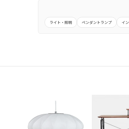
記載が無いものにつきましては、６ヶ
玄関先までのお届けとなります。
メーカー商品に関しましては、メーカ
キャンセル
アパート・マンションの場合は1Fま
※当店の商品は一般家庭用として設計
一定期間経過後はキャンセル料をいた
大きな商品は安全のため、玄関先まで
業務用として使用したことによる故障
ライト・照明
ペンダントランプ
イン
商品発送後のキャンセルできませんの
ご注文前に搬入経路などお確かめ下さ
受注生産品につきましてはキャンセル
商品によって発送元が異なる場合がご
交 換
初期不良や破損・汚損があった場合は
大型商品配送
大型商品につきまして、商品詳細に記
通常配送とは異なり、お届けに１週間
※大型商品の配送は時間指定をお受け
集合住宅の場合、１階エントランス、