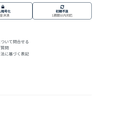
SL暗号化
初期不良
全決済
1週間以内対応
ついて問合せる
ご質問
法に基づく表記