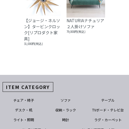
【ジョージ・ネルソ
NATURIAナチュリア
ン】タービンクロッ
２人掛けソファ
ク[リプロダクト家
79,000円(税込)
具]
31,000円(税込)
ITEM CATEGORY
チェア・椅子
ソファ
テーブル
デスク・机
収納・ラック
TVボード・テレビ台
ライト・照明
時計
ラグ・カーペット