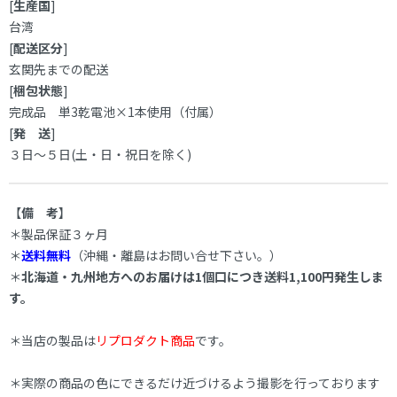
[
生産国
]
台湾
[
配送区分
]
玄関先までの配送
[
梱包状態
]
完成品 単3乾電池×1本使用（付属）
[
発 送
]
３日～５日(土・日・祝日を除く)
【
備 考
】
＊製品保証３ヶ月
＊
送料無料
（沖縄・離島はお問い合せ下さい。）
＊
北海道・九州地方へのお届けは1個口につき送料1,100円発生しま
す。
＊当店の製品は
リプロダクト商品
です。
＊実際の商品の色にできるだけ近づけるよう撮影を行っております