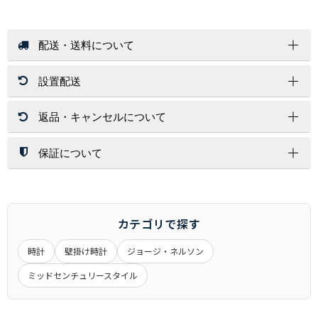
配送・送料について
設置配送
送 料
店内商品送料無料（一部商品を除く）
返品・キャンセルについて
北海道・沖縄・離島はその都度お見積りいたします。
開梱設置サービスは、配送員１～２名が配達先にお伺いし家具
ご注文金額に関係なく送料が必要な商品もございます。
を設置する場所まで運び、開梱/設置/梱包材処分まで運送業者
が行います。
保証について
返 品
※お荷物の大きさによっては1名配達になります。
お客様都合（サイズ/色味/木目/イメージ/肌触り/誤注文）での
配送方法
北海道・沖縄・離島への配達は行っておりません。
返品は対応しかねますので、ご了承ください。
保証期間は、商品詳細ページに商品ごとに記載しております。
交換時の返品（返送）は交換品の到着時に入れ替えを行います
記載が無いものにつきましては、６ヶ月間となります。
通常配送
ので、くれぐれもお客様からの返送はご遠慮下さい。
メーカー商品に関しましては、メーカー保証・代理店保証があ
カテゴリで探す
玄関先までのお届けとなります。
るものは、それらに準じます。
アパート・マンションの場合は1Fまでとなる場合がございま
時計
壁掛け時計
ジョージ・ネルソン
※当店の商品は一般家庭用として設計されています。
キャンセル
す。
業務用として使用したことによる故障および損傷は保証の対象
ミッドセンチュリースタイル
大きな商品は安全のため、玄関先までお手伝いをお願いする場
一定期間経過後はキャンセル料をいただく場合もございます。
外となります。
合もございます。
商品発送後のキャンセルできませんのでご了承ください。
ご注文前に搬入経路などお確かめ下さい。
受注生産品につきましてはキャンセル不可とさせていただきま