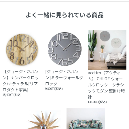
商品によって発送元が異なる場合がございます。
交 換
す。
初期不良や破損・汚損があった場合は、商品到着から１週間以
よく一緒に見られている商品
内に画像を添えてご連絡ください。
大型商品配送
大型商品につきまして、商品詳細に記載しております。
通常配送とは異なり、お届けに１週間から１０日間かかる場合
がございます。
※大型商品の配送は時間指定をお受けしておりません。
集合住宅の場合、１階エントランス、戸建ての場合は玄関口で
お渡しとなります。
【ジョージ・ネルソ
[ジョージ・ネルソ
acctim（アクティ
ン】ナンバークロッ
ン]ミラーウォールク
ム） CHLOE ウォー
ク/ナチュラル[リプ
ロック
ルクロック｜クラシ
ロダクト家具]
9,800円(税込)
ックモダン 壁掛け時
15,400円(税込)
計
13,600円(税込)