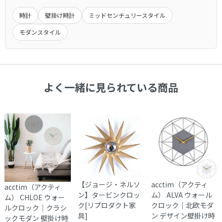
るものは、それらに準じます。
アパート・マンションの場合は1Fまでとなる場合がございま
時計
壁掛け時計
ミッドセンチュリースタイル
※当店の商品は一般家庭用として設計されています。
キャンセル
す。
業務用として使用したことによる故障および損傷は保証の対象
モダンスタイル
大きな商品は安全のため、玄関先までお手伝いをお願いする場
一定期間経過後はキャンセル料をいただく場合もございます。
外となります。
合もございます。
商品発送後のキャンセルできませんのでご了承ください。
ご注文前に搬入経路などお確かめ下さい。
受注生産品につきましてはキャンセル不可とさせていただきま
商品によって発送元が異なる場合がございます。
交 換
す。
初期不良や破損・汚損があった場合は、商品到着から１週間以
よく一緒に見られている商品
内に画像を添えてご連絡ください。
大型商品配送
大型商品につきまして、商品詳細に記載しております。
通常配送とは異なり、お届けに１週間から１０日間かかる場合
がございます。
※大型商品の配送は時間指定をお受けしておりません。
集合住宅の場合、１階エントランス、戸建ての場合は玄関口で
お渡しとなります。
【ジョージ・ネルソ
acctim（アクティ
acctim（アクティ
ン】タービンクロッ
ム） ALVA ウォール
ム） CHLOE ウォー
ク[リプロダクト家
クロック｜北欧モダ
ルクロック｜クラシ
具]
ン デザイン壁掛け時
ックモダン 壁掛け時