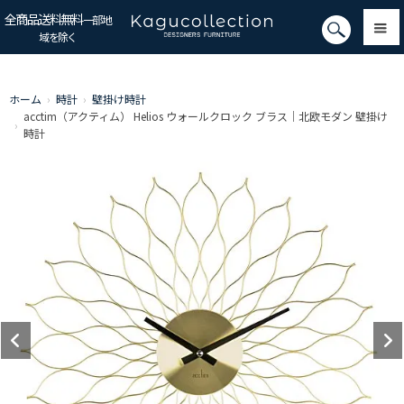
全商品送料無料
一部地
域を除く
ホーム
›
時計
›
壁掛け時計
acctim（アクティム） Helios ウォールクロック ブラス｜北欧モダン 壁掛け
›
時計