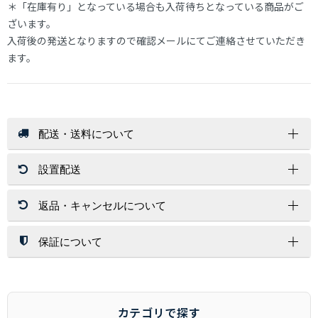
＊「在庫有り」となっている場合も入荷待ちとなっている商品がご
ざいます。
入荷後の発送となりますので確認メールにてご連絡させていただき
ます。
配送・送料について
設置配送
送 料
店内商品送料無料（一部商品を除く）
返品・キャンセルについて
北海道・沖縄・離島はその都度お見積りいたします。
開梱設置サービスは、配送員１～２名が配達先にお伺いし家具
ご注文金額に関係なく送料が必要な商品もございます。
を設置する場所まで運び、開梱/設置/梱包材処分まで運送業者
が行います。
保証について
返 品
※お荷物の大きさによっては1名配達になります。
お客様都合（サイズ/色味/木目/イメージ/肌触り/誤注文）での
配送方法
北海道・沖縄・離島への配達は行っておりません。
返品は対応しかねますので、ご了承ください。
保証期間は、商品詳細ページに商品ごとに記載しております。
交換時の返品（返送）は交換品の到着時に入れ替えを行います
記載が無いものにつきましては、６ヶ月間となります。
通常配送
ので、くれぐれもお客様からの返送はご遠慮下さい。
メーカー商品に関しましては、メーカー保証・代理店保証があ
カテゴリで探す
玄関先までのお届けとなります。