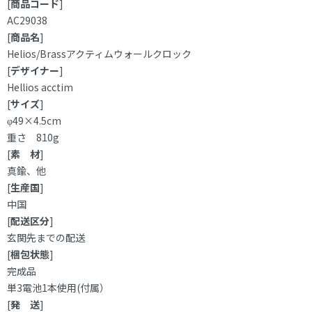
[
商品コード
]
AC29038
[
商品名
]
Helios/Brassアクティムウォールクロック
[
デザイナー
]
Hellios acctim
[
サイズ
]
φ49×4.5cm
重さ 810g
[
素 材
]
真鍮、他
[
生産国
]
中国
[
配送区分
]
玄関先までの配送
[
梱包状態
]
完成品
単3電池1本使用(付属）
[
発 送
]