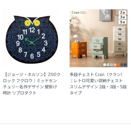
内に画像を添えてご連絡ください。
大型商品配送
大型商品につきまして、商品詳細に記載しております。
通常配送とは異なり、お届けに１週間から１０日間かかる場合
がございます。
※大型商品の配送は時間指定をお受けしておりません。
集合住宅の場合、１階エントランス、戸建ての場合は玄関口で
お渡しとなります。
【ジョージ・ネルソン】ZOOク
多段チェスト Cran（クラン）
ロック フクロウ｜ミッドセン
｜レトロ可愛い収納チェスト
チュリー名作デザイン 壁掛け
スリムデザイン 2段・3段・5段
時計 リプロダクト
タイプ