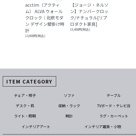
acctim（アクティ
【ジョージ・ネルソ
ム） ALVA ウォール
ン】ナンバークロッ
クロック｜北欧モダ
ク/ナチュラル[リプ
ン デザイン壁掛け時
ロダクト家具]
計
15,400円(税込)
13,600円(税込)
ITEM CATEGORY
チェア・椅子
ソファ
テーブル
デスク・机
収納・ラック
TVボード・テレビ台
ライト・照明
時計
ラグ・カーペット
インテリアアート
インテリア雑貨・小物