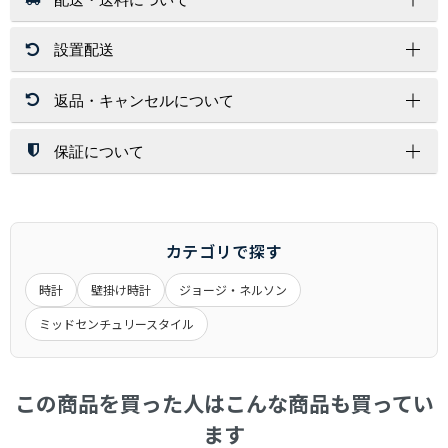
設置配送
送 料
店内商品送料無料（一部商品を除く）
返品・キャンセルについて
北海道・沖縄・離島はその都度お見積りいたします。
開梱設置サービスは、配送員１～２名が配達先にお伺いし家具
ご注文金額に関係なく送料が必要な商品もございます。
を設置する場所まで運び、開梱/設置/梱包材処分まで運送業者
が行います。
保証について
返 品
※お荷物の大きさによっては1名配達になります。
お客様都合（サイズ/色味/木目/イメージ/肌触り/誤注文）での
配送方法
北海道・沖縄・離島への配達は行っておりません。
返品は対応しかねますので、ご了承ください。
保証期間は、商品詳細ページに商品ごとに記載しております。
交換時の返品（返送）は交換品の到着時に入れ替えを行います
記載が無いものにつきましては、６ヶ月間となります。
通常配送
ので、くれぐれもお客様からの返送はご遠慮下さい。
メーカー商品に関しましては、メーカー保証・代理店保証があ
カテゴリで探す
玄関先までのお届けとなります。
るものは、それらに準じます。
アパート・マンションの場合は1Fまでとなる場合がございま
時計
壁掛け時計
ジョージ・ネルソン
※当店の商品は一般家庭用として設計されています。
キャンセル
す。
業務用として使用したことによる故障および損傷は保証の対象
ミッドセンチュリースタイル
大きな商品は安全のため、玄関先までお手伝いをお願いする場
一定期間経過後はキャンセル料をいただく場合もございます。
外となります。
合もございます。
商品発送後のキャンセルできませんのでご了承ください。
ご注文前に搬入経路などお確かめ下さい。
受注生産品につきましてはキャンセル不可とさせていただきま
商品によって発送元が異なる場合がございます。
交 換
この商品を買った人はこんな商品も買ってい
す。
初期不良や破損・汚損があった場合は、商品到着から１週間以
ます