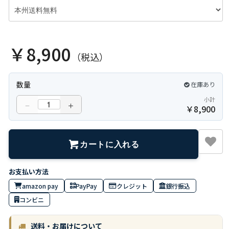
￥8,900
（税込）
数量
在庫あり
小計
－
＋
￥
8,900
カートに入れる
amazon pay
PayPay
クレジット
銀行振込
コンビニ
送料・お届けについて