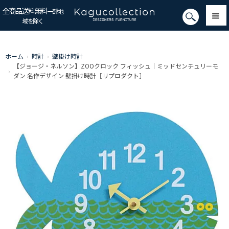
全商品送料無料
一部地
域を除く
ホーム
›
時計
›
壁掛け時計
【ジョージ・ネルソン】ZOOクロック フィッシュ｜ミッドセンチュリーモ
›
ダン 名作デザイン 壁掛け時計［リプロダクト］