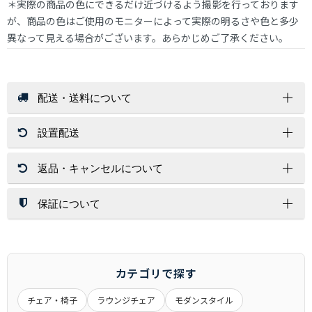
＊実際の商品の色にできるだけ近づけるよう撮影を行っております
が、商品の色はご使用のモニターによって実際の明るさや色と多少
異なって見える場合がございます。あらかじめご了承ください。
配送・送料について
設置配送
送 料
店内商品送料無料（一部商品を除く）
返品・キャンセルについて
北海道・沖縄・離島はその都度お見積りいたします。
開梱設置サービスは、配送員１～２名が配達先にお伺いし家具
ご注文金額に関係なく送料が必要な商品もございます。
を設置する場所まで運び、開梱/設置/梱包材処分まで運送業者
が行います。
保証について
返 品
※お荷物の大きさによっては1名配達になります。
お客様都合（サイズ/色味/木目/イメージ/肌触り/誤注文）での
配送方法
北海道・沖縄・離島への配達は行っておりません。
返品は対応しかねますので、ご了承ください。
保証期間は、商品詳細ページに商品ごとに記載しております。
交換時の返品（返送）は交換品の到着時に入れ替えを行います
記載が無いものにつきましては、６ヶ月間となります。
通常配送
ので、くれぐれもお客様からの返送はご遠慮下さい。
メーカー商品に関しましては、メーカー保証・代理店保証があ
カテゴリで探す
玄関先までのお届けとなります。
るものは、それらに準じます。
アパート・マンションの場合は1Fまでとなる場合がございま
チェア・椅子
ラウンジチェア
モダンスタイル
※当店の商品は一般家庭用として設計されています。
キャンセル
す。