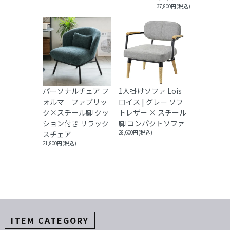
37,800円(税込)
パーソナルチェア フ
1人掛けソファ Lois
ォルマ｜ファブリッ
ロイス | グレー ソフ
ク×スチール脚 クッ
トレザー × スチール
ション付き リラック
脚 コンパクトソファ
スチェア
28,600円(税込)
21,800円(税込)
ITEM CATEGORY