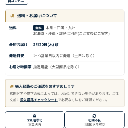
コンビニ
送料・お届けについて
送料
本州・四国・九州
無料
北海道・沖縄・離島は別途(ご注文後にご案内)
最短お届け
8月20日(木) 頃
発送目安
2～3営業日以内に発送（土日は除く）
お届け時間帯
指定可能（大型商品を除く）
搬入経路のご確認をおすすめします
玄関ドアや廊下の幅によっては、お届けできない場合があります。ご注
文前に
搬入経路チェックシート
で必要な寸法をご確認ください。
SSL暗号化
初期不良
安全決済
1週間以内対応