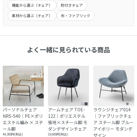
業務用として使用したことによる故障および損傷は保証の対象
機能から選ぶ（チェア）
肘付きチェア
大きな商品は安全のため、玄関先までお手伝いをお願いする場
一定期間経過後はキャンセル料をいただく場合もございます。
外となります。
合もございます。
商品発送後のキャンセルできませんのでご了承ください。
素材から選ぶ（チェア）
布・ファブリック
ご注文前に搬入経路などお確かめ下さい。
受注生産品につきましてはキャンセル不可とさせていただきま
商品によって発送元が異なる場合がございます。
交 換
す。
初期不良や破損・汚損があった場合は、商品到着から１週間以
内に画像を添えてご連絡ください。
大型商品配送
よく一緒に見られている商品
大型商品につきまして、商品詳細に記載しております。
通常配送とは異なり、お届けに１週間から１０日間かかる場合
がございます。
※大型商品の配送は時間指定をお受けしておりません。
集合住宅の場合、１階エントランス、戸建ての場合は玄関口で
お渡しとなります。
パーソナルチェア
アームチェア TOE-
ラウンジチェア014
NRS-540｜PE×ポリ
122｜ポリエステル
｜ファブリックチェ
エステル編み × スチ
張地×スチール脚 モ
ア スチール脚 ブルー
ール脚
ダンデザインチェア
アイボリー モダンデ
44,300円(税込)
19,600円(税込)
ザイン