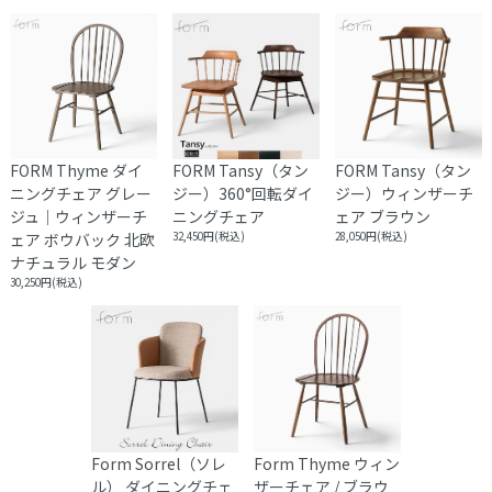
※大型商品の配送は時間指定をお受けしておりません。
集合住宅の場合、１階エントランス、戸建ての場合は玄関口で
お渡しとなります。
FORM Thyme ダイ
FORM Tansy（タン
FORM Tansy（タン
ニングチェア グレー
ジー）360°回転ダイ
ジー）ウィンザーチ
ジュ｜ウィンザーチ
ニングチェア
ェア ブラウン
ェア ボウバック 北欧
32,450円(税込)
28,050円(税込)
ナチュラル モダン
30,250円(税込)
Form Sorrel（ソレ
Form Thyme ウィン
ル） ダイニングチェ
ザーチェア / ブラウ