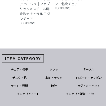
ア ベージュ｜ファブ
ン｜北欧チェア
リック×スチール脚
30,250円(税込)
北欧ナチュラル モダ
ンチェア
19,250円(税込)
ITEM CATEGORY
チェア・椅子
ソファ
テーブル
デスク・机
収納・ラック
TVボード・テレビ台
ライト・照明
時計
ラグ・カーペット
インテリアアート
インテリア雑貨・小物