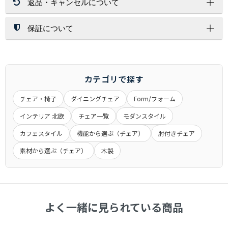
返品・キャンセルについて
北海道・沖縄・離島はその都度お見積りいたします。
開梱設置サービスは、配送員１～２名が配達先にお伺いし家具
ご注文金額に関係なく送料が必要な商品もございます。
を設置する場所まで運び、開梱/設置/梱包材処分まで運送業者
が行います。
保証について
返 品
※お荷物の大きさによっては1名配達になります。
お客様都合（サイズ/色味/木目/イメージ/肌触り/誤注文）での
配送方法
北海道・沖縄・離島への配達は行っておりません。
返品は対応しかねますので、ご了承ください。
保証期間は、商品詳細ページに商品ごとに記載しております。
交換時の返品（返送）は交換品の到着時に入れ替えを行います
記載が無いものにつきましては、６ヶ月間となります。
通常配送
ので、くれぐれもお客様からの返送はご遠慮下さい。
メーカー商品に関しましては、メーカー保証・代理店保証があ
カテゴリで探す
玄関先までのお届けとなります。
るものは、それらに準じます。
アパート・マンションの場合は1Fまでとなる場合がございま
チェア・椅子
ダイニングチェア
Form/フォーム
※当店の商品は一般家庭用として設計されています。
キャンセル
す。
業務用として使用したことによる故障および損傷は保証の対象
インテリア 北欧
チェア一覧
モダンスタイル
大きな商品は安全のため、玄関先までお手伝いをお願いする場
一定期間経過後はキャンセル料をいただく場合もございます。
外となります。
合もございます。
商品発送後のキャンセルできませんのでご了承ください。
カフェスタイル
機能から選ぶ（チェア）
肘付きチェア
ご注文前に搬入経路などお確かめ下さい。
受注生産品につきましてはキャンセル不可とさせていただきま
素材から選ぶ（チェア）
木製
商品によって発送元が異なる場合がございます。
交 換
す。
初期不良や破損・汚損があった場合は、商品到着から１週間以
内に画像を添えてご連絡ください。
大型商品配送
大型商品につきまして、商品詳細に記載しております。
よく一緒に見られている商品
通常配送とは異なり、お届けに１週間から１０日間かかる場合
がございます。