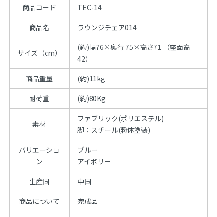
商品コード
TEC-14
商品名
ラウンジチェア014
(約)幅76×奥行 75×高さ71 （座面高
サイズ（cm）
42）
商品重量
(約)11kg
耐荷重
(約)80Kg
ファブリック(ポリエステル)
素材
脚：スチール(粉体塗装)
バリエーショ
ブルー
ン
アイボリー
生産国
中国
商品について
完成品