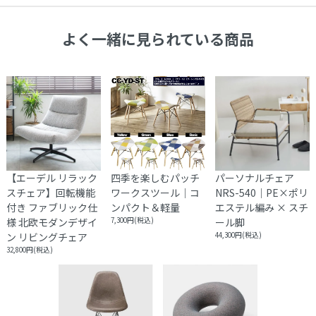
初期不良や破損・汚損があった場合は、商品到着から１週間以
内に画像を添えてご連絡ください。
大型商品配送
よく一緒に見られている商品
大型商品につきまして、商品詳細に記載しております。
通常配送とは異なり、お届けに１週間から１０日間かかる場合
がございます。
※大型商品の配送は時間指定をお受けしておりません。
集合住宅の場合、１階エントランス、戸建ての場合は玄関口で
お渡しとなります。
【エーデル リラック
四季を楽しむパッチ
パーソナルチェア
スチェア】回転機能
ワークスツール｜コ
NRS-540｜PE×ポリ
付き ファブリック仕
ンパクト＆軽量
エステル編み × スチ
様 北欧モダンデザイ
7,300円(税込)
ール脚
ン リビングチェア
44,300円(税込)
32,800円(税込)