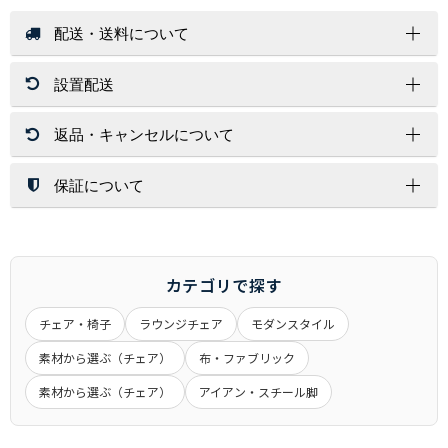
配送・送料について
設置配送
送 料
店内商品送料無料（一部商品を除く）
返品・キャンセルについて
北海道・沖縄・離島はその都度お見積りいたします。
開梱設置サービスは、配送員１～２名が配達先にお伺いし家具
ご注文金額に関係なく送料が必要な商品もございます。
を設置する場所まで運び、開梱/設置/梱包材処分まで運送業者
が行います。
保証について
返 品
※お荷物の大きさによっては1名配達になります。
お客様都合（サイズ/色味/木目/イメージ/肌触り/誤注文）での
配送方法
北海道・沖縄・離島への配達は行っておりません。
返品は対応しかねますので、ご了承ください。
保証期間は、商品詳細ページに商品ごとに記載しております。
交換時の返品（返送）は交換品の到着時に入れ替えを行います
記載が無いものにつきましては、６ヶ月間となります。
通常配送
ので、くれぐれもお客様からの返送はご遠慮下さい。
メーカー商品に関しましては、メーカー保証・代理店保証があ
カテゴリで探す
玄関先までのお届けとなります。
るものは、それらに準じます。
アパート・マンションの場合は1Fまでとなる場合がございま
チェア・椅子
ラウンジチェア
モダンスタイル
※当店の商品は一般家庭用として設計されています。
キャンセル
す。
業務用として使用したことによる故障および損傷は保証の対象
素材から選ぶ（チェア）
布・ファブリック
大きな商品は安全のため、玄関先までお手伝いをお願いする場
一定期間経過後はキャンセル料をいただく場合もございます。
外となります。
合もございます。
商品発送後のキャンセルできませんのでご了承ください。
素材から選ぶ（チェア）
アイアン・スチール脚
ご注文前に搬入経路などお確かめ下さい。
受注生産品につきましてはキャンセル不可とさせていただきま
商品によって発送元が異なる場合がございます。
交 換
す。