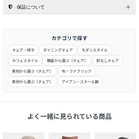
が行います。
保証について
返 品
※お荷物の大きさによっては1名配達になります。
お客様都合（サイズ/色味/木目/イメージ/肌触り/誤注文）での
配送方法
北海道・沖縄・離島への配達は行っておりません。
返品は対応しかねますので、ご了承ください。
保証期間は、商品詳細ページに商品ごとに記載しております。
交換時の返品（返送）は交換品の到着時に入れ替えを行います
記載が無いものにつきましては、６ヶ月間となります。
通常配送
ので、くれぐれもお客様からの返送はご遠慮下さい。
メーカー商品に関しましては、メーカー保証・代理店保証があ
カテゴリで探す
玄関先までのお届けとなります。
るものは、それらに準じます。
アパート・マンションの場合は1Fまでとなる場合がございま
チェア・椅子
ダイニングチェア
モダンスタイル
※当店の商品は一般家庭用として設計されています。
キャンセル
す。
業務用として使用したことによる故障および損傷は保証の対象
カフェスタイル
機能から選ぶ（チェア）
肘なしチェア
大きな商品は安全のため、玄関先までお手伝いをお願いする場
一定期間経過後はキャンセル料をいただく場合もございます。
外となります。
合もございます。
商品発送後のキャンセルできませんのでご了承ください。
素材から選ぶ（チェア）
布・ファブリック
ご注文前に搬入経路などお確かめ下さい。
受注生産品につきましてはキャンセル不可とさせていただきま
素材から選ぶ（チェア）
アイアン・スチール脚
商品によって発送元が異なる場合がございます。
交 換
す。
初期不良や破損・汚損があった場合は、商品到着から１週間以
内に画像を添えてご連絡ください。
大型商品配送
大型商品につきまして、商品詳細に記載しております。
よく一緒に見られている商品
通常配送とは異なり、お届けに１週間から１０日間かかる場合
がございます。
※大型商品の配送は時間指定をお受けしておりません。
集合住宅の場合、１階エントランス、戸建ての場合は玄関口で