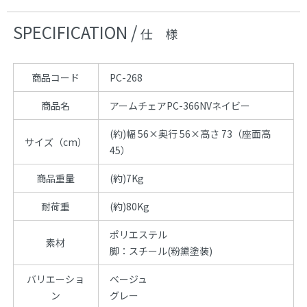
SPECIFICATION /
仕 様
商品コード
PC-268
商品名
アームチェアPC-366NVネイビー
(約)幅 56×奥行 56×高さ 73（座面高
サイズ（cm）
45）
商品重量
(約)7Kg
耐荷重
(約)80Kg
ポリエステル
素材
脚：スチール(粉黛塗装)
バリエーショ
ベージュ
ン
グレー