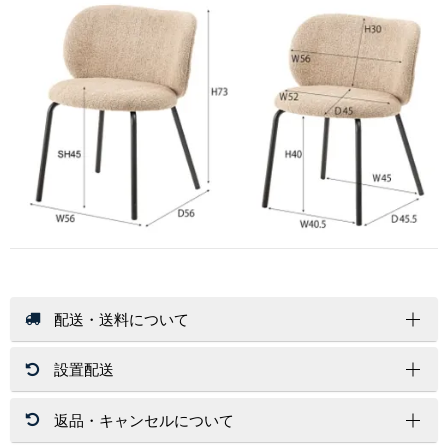
配送・送料について
設置配送
送 料
店内商品送料無料（一部商品を除く）
返品・キャンセルについて
北海道・沖縄・離島はその都度お見積りいたします。
開梱設置サービスは、配送員１～２名が配達先にお伺いし家具
ご注文金額に関係なく送料が必要な商品もございます。
を設置する場所まで運び、開梱/設置/梱包材処分まで運送業者