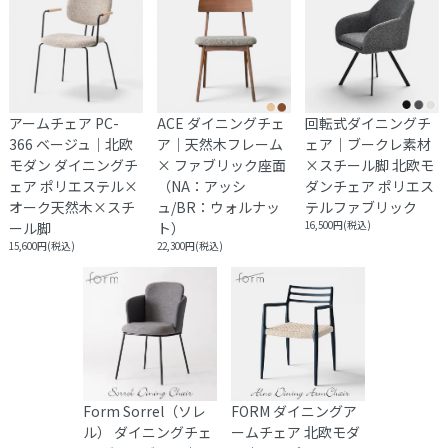
お渡しとなります。
アームチェア PC-
ACE ダイニングチェ
回転式ダイニングチ
366 ベージュ｜北欧
ア｜天然木フレーム
ェア｜ブークレ素材
モダン ダイニングチ
× ファブリック座面
×スチール脚 北欧モ
ェア ポリエステル×
（NA：アッシ
ダンチェア ポリエス
オーク天然木×スチ
ュ/BR：ウォルナッ
テルファブリック
ール脚
ト）
16,500円(税込)
15,600円(税込)
22,300円(税込)
Form Sorrel（ソレ
FORM ダイニングア
ル） ダイニングチェ
ームチェア 北欧モダ