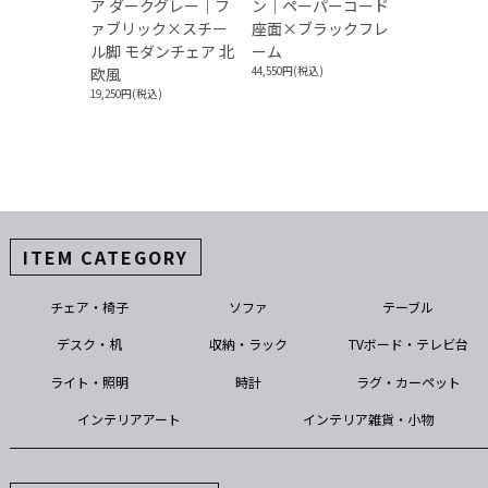
ア ダークグレー｜フ
ン｜ペーパーコード
ァブリック×スチー
座面×ブラックフレ
ル脚 モダンチェア 北
ーム
欧風
44,550円(税込)
19,250円(税込)
ITEM CATEGORY
チェア・椅子
ソファ
テーブル
デスク・机
収納・ラック
TVボード・テレビ台
ライト・照明
時計
ラグ・カーペット
インテリアアート
インテリア雑貨・小物