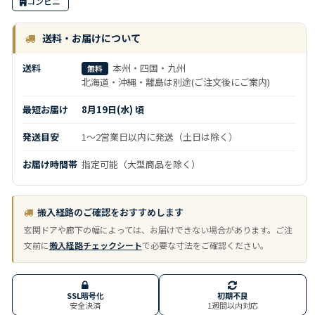
コンビニ
送料・お届けについて
送料
本州・四国・九州
無料
北海道・沖縄・離島は別途(ご注文後にご案内)
最短お届け
8月19日(水) 頃
発送目安
1～2営業日以内に発送（土日は除く）
お届け時間帯
指定可能（大型商品を除く）
搬入経路のご確認をおすすめします
玄関ドアや廊下の幅によっては、お届けできない場合があります。ご注
文前に
搬入経路チェックシート
で必要な寸法をご確認ください。
SSL暗号化
初期不良
安全決済
1週間以内対応