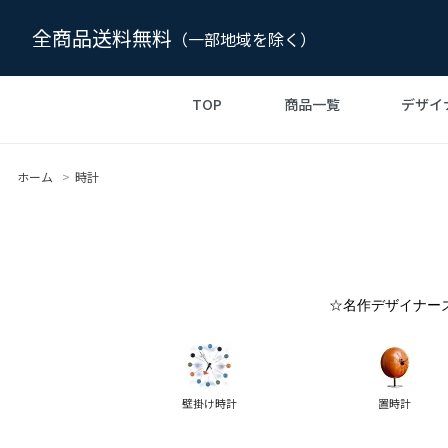
全商品送料無料
（一部地域を除く）
TOP
商品一覧
デザイ
チャールズ＆レイ イームズ
デザイナーズ家具の
チェア・椅子
リプロダク
ル・コル
ソフ
スタイル
ジェネリック
ホーム
>
時計
TVボード・テレビ台
ジャン・ブルーヴェ
エーロ・サ
ライト・
インテリア雑貨・小物
ボーエ・モーエンセン
ミース・ファン
☆名作デザイナー
form
壁掛け時計
置時計