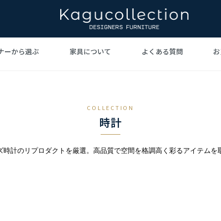
ナーから選ぶ
家具について
よくある質問
お
ト家具
ビジェ
ァ
ヴェルナー・パントン
デザイナーズ家具を
テーブル
ハンス・
北欧イ
デ
家具とは
手がけた巨匠たち
デ
COLLECTION
ーリネン
照明
ジョージ・ネルソン
時計
ラグ
イサ
時計
デル・ローエ
ハリー・ベルトイア
グラント・
ズ時計のリプロダクトを厳選。高品質で空間を格調高く彩るアイテムを