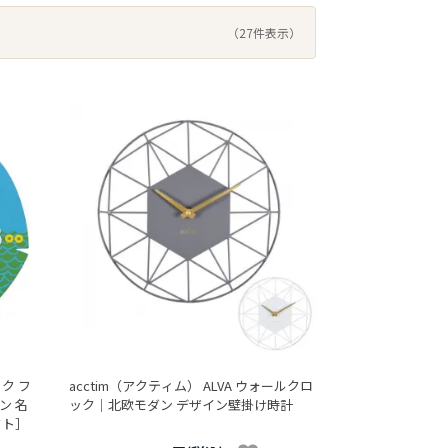
（27件表示）
ク フ
acctim（アクティム） ALVA ウォールクロ
ン 名
ック｜北欧モダン デザイン壁掛け時計
クト］