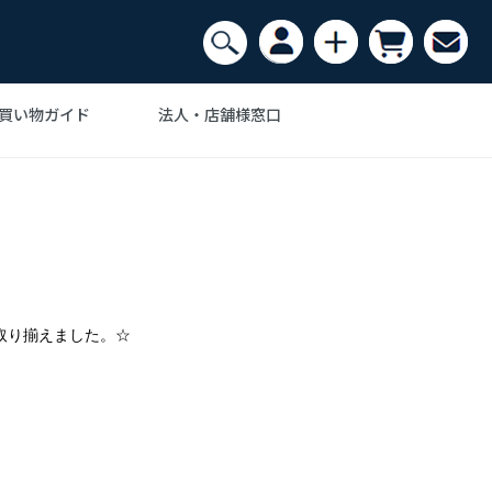
買い物ガイド
法人・店舗様窓口
Ｊ・ウェグナー
ンテリア家具の
スク・机
デザイナーズ家具で
アルネヤコブセン
収納・ラック
ザイナー
おしゃれなインテリア
・カーペット
ム・ノグチ
ポール・ケアホルム
インテリアアート
フェザーストーン
Anonymous
取り揃えました。☆